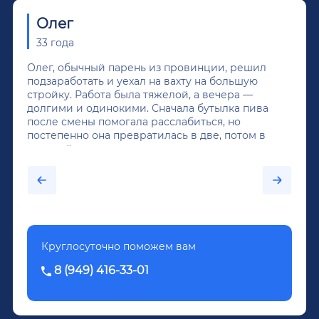
Олег
33 года
Олег, обычный парень из провинции, решил
подзаработать и уехал на вахту на большую
стройку. Работа была тяжелой, а вечера —
долгими и одинокими. Сначала бутылка пива
после смены помогала расслабиться, но
постепенно она превратилась в две, потом в
крепкий алкоголь, и вот он уже пил почти
каждый день...После дектоксикации организма
было назначено кодирование по методу
Довженко.
Круглосуточно поможем вам
8 (949) 416-33-01