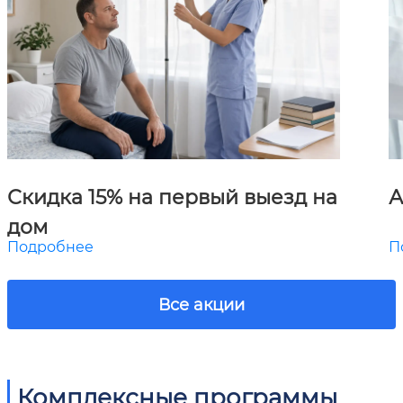
Скидка 15% на первый выезд на
А
дом
Подробнее
П
Все акции
Комплексные программы