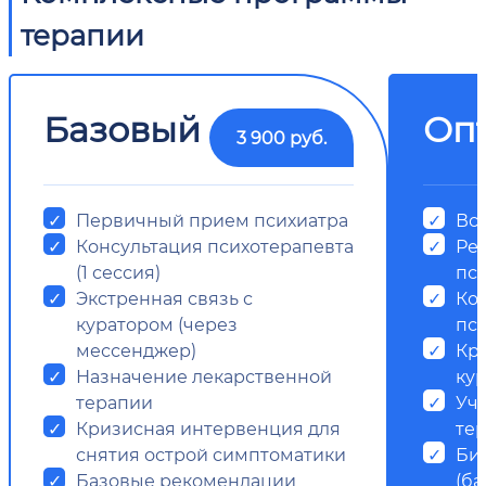
терапии
Базовый
Оп
3 900 руб.
Первичный прием психиатра
Все
Консультация психотерапевта
Ре
(1 сессия)
пс
Экстренная связь с
Ко
куратором (через
пси
мессенджер)
Кр
Назначение лекарственной
ку
терапии
Уч
Кризисная интервенция для
те
снятия острой симптоматики
Би
Базовые рекомендации
(ба