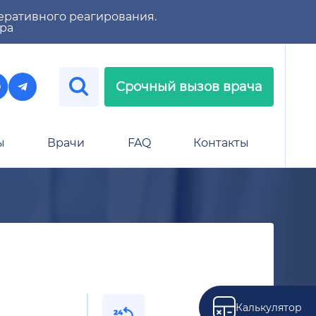
еративного реагирования.
тра
Срочный вызов врача
ы
Врачи
FAQ
Контакты
Калькулятор