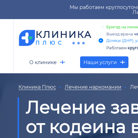
Мы работаем круглосуточ
Ли
Бригад на линии
КЛИНИКА
Выезд врача
ч
Донецк (ДНР), у
ПЛЮС
Работаем
круг
О клинике
Наши услуги
Клиника Плюс
Лечение наркомании
Ле
Лечение за
от кодеина 