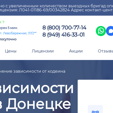
но с увеличенным количеством выездных бригад оп
цензия: Л041-01186-69/00342824 Адрес контакт-цен
: 7
8 (800) 700-77-14
ерез 5 мин.
8 (949) 416-33-01
л. Левобережная, 37/2**
лосуточно
Цены
Лицензии
Акции
Отзыв
чение зависимости от кодеина
висимости
в Донецке