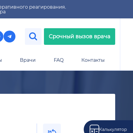
еративного реагирования.
тра
Срочный вызов врача
ы
Врачи
FAQ
Контакты
Калькулятор