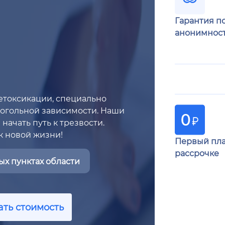
Гарантия п
анонимнос
етоксикации, специально
когольной зависимости. Наши
начать путь к трезвости.
к новой жизни!
Первый пла
рассрочке
х пунктах области
ать стоимость