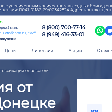
но с увеличенным количеством выездных бригад оп
цензия: Л041-01186-69/00342824 Адрес контакт-цен
: 8
8 (800) 700-77-14
ерез 5 мин.
8 (949) 416-33-01
л. Левобережная, 37/2**
лосуточно
Цены
Лицензии
Акции
Отзыв
токсикация от алкоголя
я от
Донецке