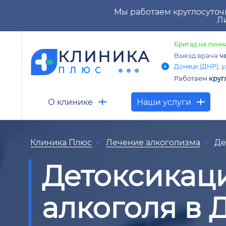
Мы работаем круглосуточ
Ли
Бригад на линии
КЛИНИКА
Выезд врача
ч
Донецк (ДНР), у
ПЛЮС
Работаем
круг
О клинике
Наши услуги
Клиника Плюс
Лечение алкоголизма
Де
Детоксикаци
алкоголя в 