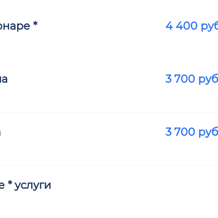
наре *
4 400
руб
ма
3 700
руб
а
3 700
руб
 * услуги