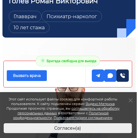
Голев Роман Викторович
Главврач
Психиатр-нарколог
10 лет стажа
Бригада свободна для выезда
Вызвать врача
Этот сайт использует файлы cookies для комфортной работы
пользователя. К сайту подключен сервис
Яндекс.Метрика
.
Продолжая просмотр страницы, вы
соглашаетесь на обработку
персональных данных
в соответствии с
Политикой
конфиденциальности
,
Пользовательским соглашением
.
Согласен(а)