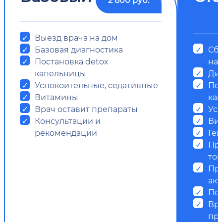
Выезд врача на дом
Базовая диагностика
Сб
Постановка detox
на
капельницы
Ди
Успокоительные, седативные
Пос
Витамины
ка
Врач оставит препараты
Ус
Консультации и
Ви
рекомендации
Ге
Пр
ток
Пр
ак
Пс
Вр
пр