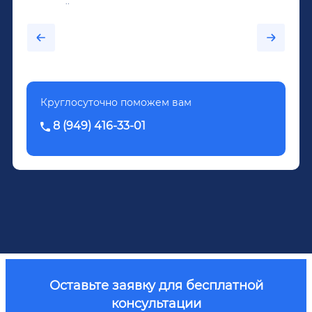
крепкий алкоголь, и вот он уже пил почти
каждый день...После дектоксикации организма
было назначено кодирование по методу
Довженко.
Круглосуточно поможем вам
8 (949) 416-33-01
Оставьте заявку для бесплатной
консультации