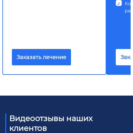
Ко
ре
Заказать лечение
Зака
Видеоотзывы наших
клиентов