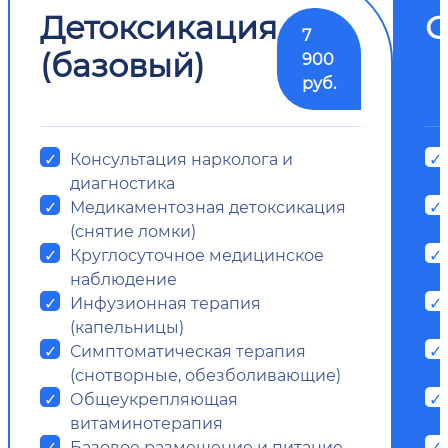
Детоксикация
О
7
(базовый)
900
руб.
Консультация нарколога и
диагностика
Медикаментозная детоксикация
(снятие ломки)
Круглосуточное медицинское
наблюдение
Инфузионная терапия
(капельницы)
Симптоматическая терапия
(снотворные, обезболивающие)
Общеукрепляющая
витаминотерапия
Базовое размещение и питание