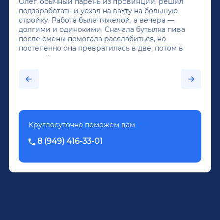
Олег, обычный парень из провинции, решил
подзаработать и уехал на вахту на большую
стройку. Работа была тяжелой, а вечера —
долгими и одинокими. Сначала бутылка пива
после смены помогала расслабиться, но
постепенно она превратилась в две, потом в
крепкий алкоголь, и вот он уже пил почти
каждый день...После дектоксикации организма
было назначено кодирование по методу
Довженко.
Круглосуточно поможем вам
8 (949) 416-33-01